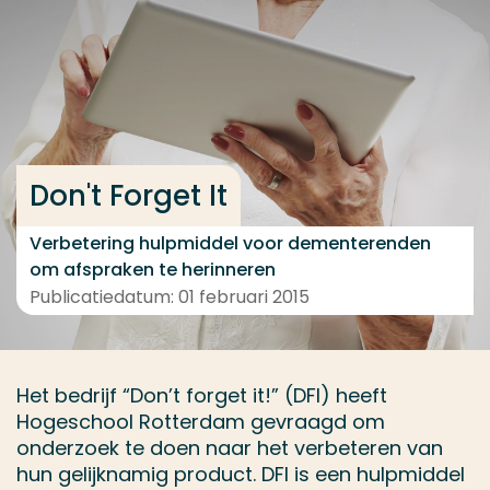
Ga direct naar de content
... > Resultaten
Veel gezocht
Don't Forget It
Opleiding
Contact
Verbetering hulpmiddel voor dementerenden
om afspraken te herinneren
Publicatiedatum: 01 februari 2015
Het bedrijf “Don’t forget it!” (DFI) heeft
Hogeschool Rotterdam gevraagd om
onderzoek te doen naar het verbeteren van
hun gelijknamig product. DFI is een hulpmiddel