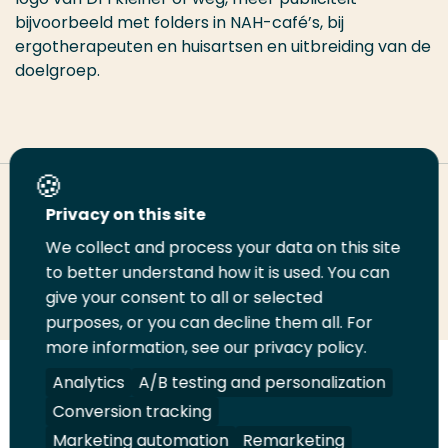
bijvoorbeeld met folders in NAH-café’s, bij
ergotherapeuten en huisartsen en uitbreiding van de
doelgroep.
Deel deze pagina
Privacy on this site
We collect and process your data on this site
to better understand how it is used. You can
Deel
Deel
Deel
Email
Print
give your consent to all or selected
op
op
op
deze
deze
purposes, or you can decline them all. For
LinkedIn
Twitter
Facebook
pagina
pagina
more information, see our privacy policy.
Analytics
A/B testing and personalization
Volg
Volg
Volg
Volg
ons
ons
ons
ons
Conversion tracking
Juridisch
Security
A-Z Index
Contact
op
op
op
op
Marketing automation
Remarketing