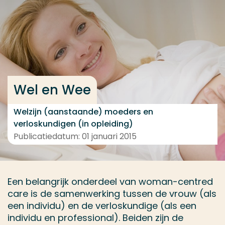
Ga direct naar de content
... > Project
Veel gezocht
Wel en Wee
Opleiding
Contact
Welzijn (aanstaande) moeders en
verloskundigen (in opleiding)
Publicatiedatum: 01 januari 2015
Een belangrijk onderdeel van woman-centred
care is de samenwerking tussen de vrouw (als
een individu) en de verloskundige (als een
individu en professional). Beiden zijn de