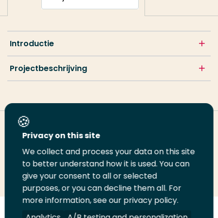
Introductie
Projectbeschrijving
Deel deze pagina
Privacy on this site
We collect and process your data on this site
to better understand how it is used. You can
Deel
Deel
Deel
Email
Print
give your consent to all or selected
op
op
op
deze
deze
purposes, or you can decline them all. For
LinkedIn
Twitter
Facebook
pagina
pagina
more information, see our privacy policy.
Analytics
A/B testing and personalization
Volg
Volg
Volg
Volg