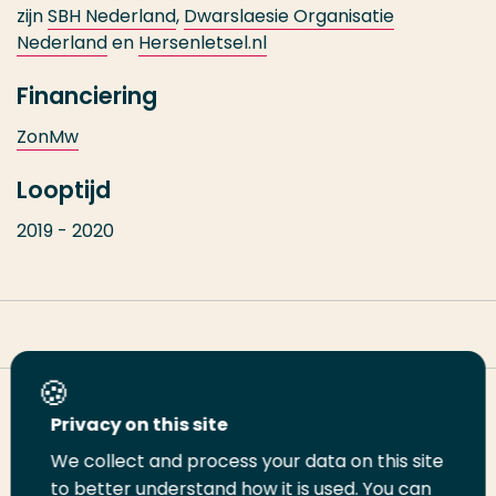
zijn
SBH Nederland
,
Dwarslaesie Organisatie
N
ederland
en
Hersenletsel.nl
Financiering
ZonMw
Looptijd
2019 - 2020
Deel deze pagina
Privacy on this site
We collect and process your data on this site
to better understand how it is used. You can
Deel
Deel
Deel
Email
Print