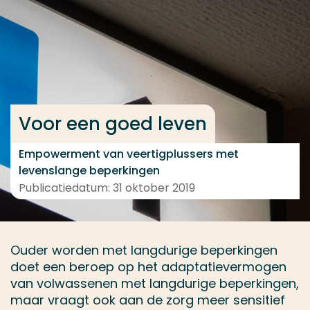
Ga direct naar de content
... > Feiten
Veel gezocht
Voor een goed leven
Opleiding
Contact
Empowerment van veertigplussers met
levenslange beperkingen
Publicatiedatum: 31 oktober 2019
Ouder worden met langdurige beperkingen
doet een beroep op het adaptatievermogen
van volwassenen met langdurige beperkingen,
maar vraagt ook aan de zorg meer sensitief