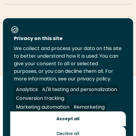
Deel deze pagina
Privacy on this site
We collect and process your data on this site
Deel
to better understand how it is used. You can
Deel
Deel
Email
Print
give your consent to all or selected
op
op
op
deze
deze
purposes, or you can decline them all. For
LinkedIn
Twitter
Facebook
pagina
pagina
more information, see our privacy policy.
Volg
Analytics
Volg
Volg
A/B testing and personalization
Volg
ons
ons
ons
ons
Conversion tracking
Juridisch
Security
A-Z Index
Contact
op
op
op
op
Marketing automation
Remarketing
LinkedIn
Facebook
YouTube
Instagram
Leveranciers
Accept all
Decline all