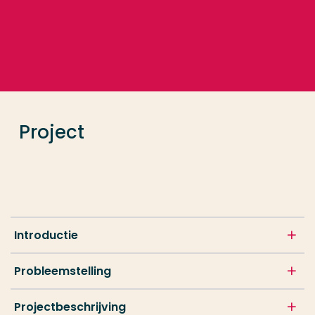
Ga direct naar de content
... > Project
Veel gezocht
Opleiding
Project
Contact
Introductie
Probleemstelling
Projectbeschrijving