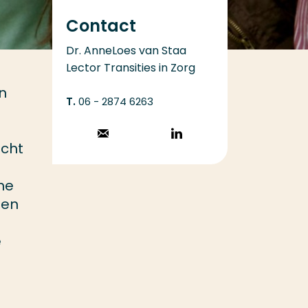
Contact
Dr. AnneLoes van Staa
Lector Transities in Zorg
n
06 - 2874 6263
Stuur een email
Volg op
icht
LinkedIn
he
gen
e