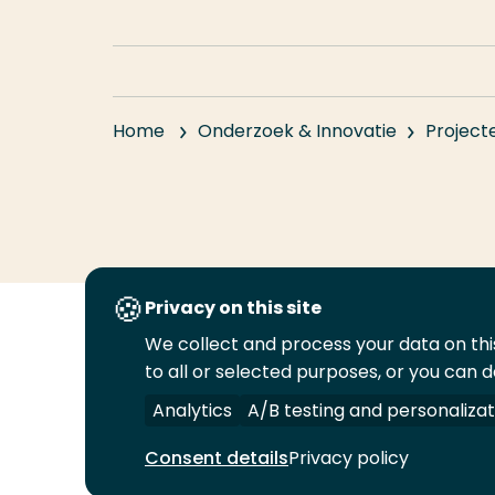
Home
Onderzoek & Innovatie
Project
Privacy on this site
We collect and process your data on this
Volg
Volg
Volg
Volg
to all or selected purposes, or you can d
ons
ons
ons
ons
Juridisch
Security
A-Z Index
C
op
op
op
op
Analytics
A/B testing and personalizat
LinkedIn
Facebook
YouTube
Instagram
Consent details
Privacy policy
© 2026 Hogeschool Rotterdam. Alle rechten v