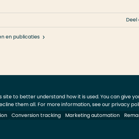
Deel
en en publicaties
 site to better understand how it is used. You can give y
ecline them all. For more information, see our privacy pol
ontact
Leveranciers
ion
Conversion tracking
Marketing automation
Remar
oorbehouden.