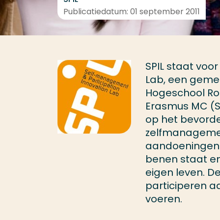
Publicatiedatum: 01 september 2011
SPIL staat voo
Lab, een gem
Hogeschool Ro
Erasmus MC (So
op het bevord
zelfmanagement
aandoeningen. U
benen staat en
eigen leven. De
participeren aa
voeren.