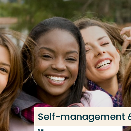
Ga direct naar de content
Veel gezocht
Opleiding
Contact
Self-management & 
SPIL