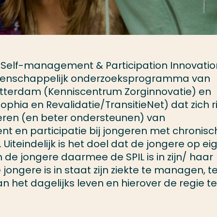
r Self-management & Participation Innovatio
eenschappelijk onderzoeksprogramma van
tterdam (Kenniscentrum Zorginnovatie) en
phia en Revalidatie/TransitieNet) dat zich r
eren (en beter ondersteunen) van
 en participatie bij jongeren met chronisc
iteindelijk is het doel dat de jongere op ei
 de jongere daarmee de SPIL is in zijn/ haar
 jongere is in staat zijn ziekte te managen, t
n het dagelijks leven en hierover de regie te