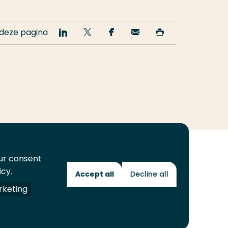
 deze pagina
Deel
Deel
Deel
Email
Print
op
op
op
deze
deze
LinkedIn
Twitter
Facebook
pagina
pagina
our consent
icy.
Accept all
Decline all
Toekomstmakers
keting