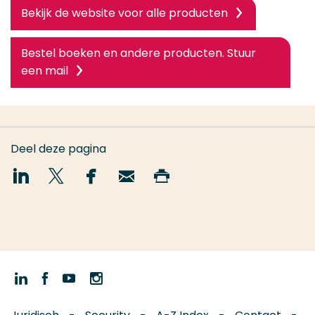
Bekijk de website voor alle producten
Bestel boeken en andere producten. Stuur
een mail
Deel deze pagina
Deel
Deel
Deel
Email
Print
op
op
op
deze
deze
LinkedIn
Twitter
Facebook
pagina
pagina
Volg
Volg
Volg
Volg
ons
ons
ons
ons