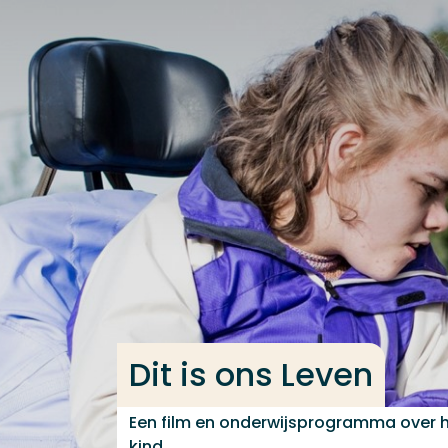
Ga direct naar de content
Veel gezocht
Opleiding
Contact
Dit is ons Leven
Een film en onderwijsprogramma over 
kind