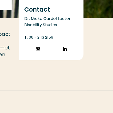
Contact
Dr. Mieke Cardol Lector
Disability Studies
pact
06 - 2113 2159
 met
Stuur een email
Volg op
 en
LinkedIn