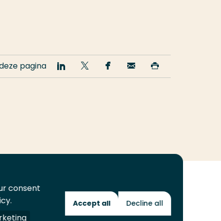
 deze pagina
Deel
Deel
Deel
Email
Print
op
op
op
deze
deze
LinkedIn
Twitter
Facebook
pagina
pagina
our consent
icy.
Accept all
Decline all
Toekomstmakers
keting