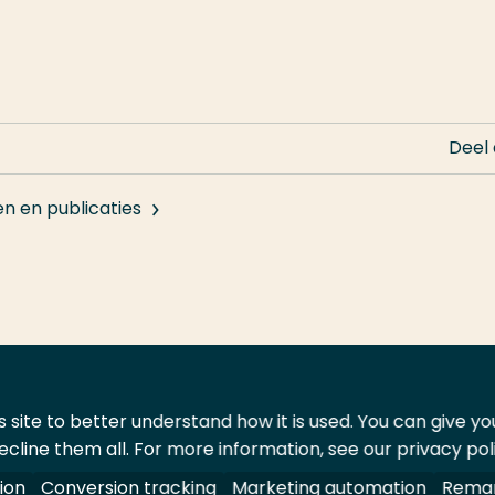
Deel
en en publicaties
 site to better understand how it is used. You can give y
ecline them all. For more information, see our privacy pol
ontact
Leveranciers
ion
Conversion tracking
Marketing automation
Remar