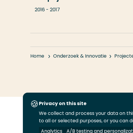
2016 - 2017
Home
Onderzoek & Innovatie
Project
Privacy on this site
We collect and process your data on this
Volg
Volg
Volg
Volg
to all or selected purposes, or you can d
ons
ons
ons
ons
Juridisch
Security
A-Z Index
C
op
op
op
op
Analytics
A/B testing and personalizat