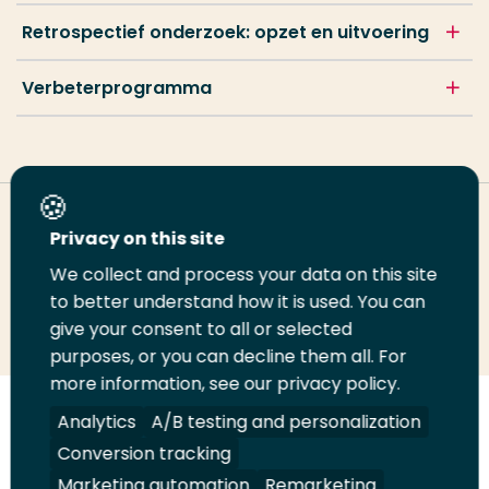
Retrospectief onderzoek: opzet en uitvoering
Verbeterprogramma
Deel deze pagina
Privacy on this site
We collect and process your data on this site
to better understand how it is used. You can
Deel
Deel
Deel
Email
Print
give your consent to all or selected
op
op
op
deze
deze
purposes, or you can decline them all. For
LinkedIn
Twitter
Facebook
pagina
pagina
more information, see our privacy policy.
Analytics
A/B testing and personalization
Volg
Volg
Volg
Volg
ons
ons
ons
ons
Conversion tracking
Juridisch
Security
A-Z Index
Contact
op
op
op
op
Marketing automation
Remarketing