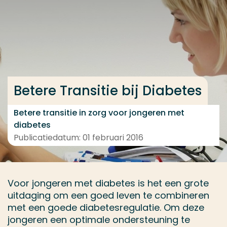
Ga direct naar de content
... > Project
Veel gezocht
Betere Transitie bij Diabetes
Opleiding
Contact
Betere transitie in zorg voor jongeren met
diabetes
Publicatiedatum: 01 februari 2016
Voor jongeren met diabetes is het een grote
uitdaging om een goed leven te combineren
met een goede diabetesregulatie. Om deze
jongeren een optimale ondersteuning te