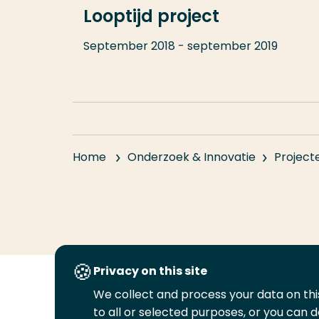
Looptijd project
September 2018 - september 2019
Home
Onderzoek & Innovatie
Project
Privacy on this site
We collect and process your data on this
Volg
Volg
Volg
Volg
to all or selected purposes, or you can d
ons
ons
ons
ons