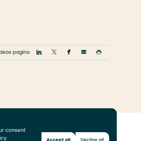
 deze pagina
Deel
Deel
Deel
Email
Print
op
op
op
deze
deze
LinkedIn
Twitter
Facebook
pagina
pagina
our consent
icy.
Accept all
Decline all