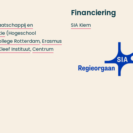
Financiering
aatschappij en
SIA Kiem
ie
(Hogeschool
ollege Rotterdam
,
Erasmus
leef Instituut
,
Centrum