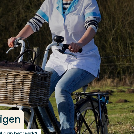
digen
l aan het werk?