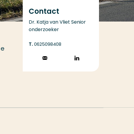
Contact
Dr. Katja van Vliet Senior
onderzoeker
0625098408
de
Stuur een email
Volg op
LinkedIn