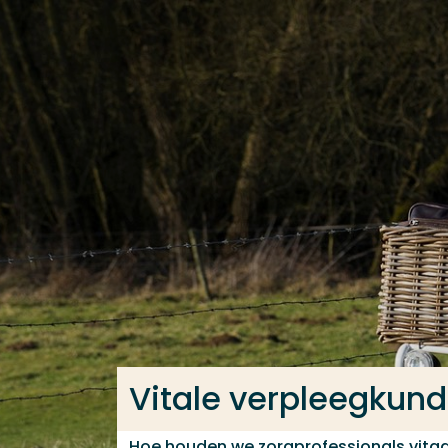
Ga direct naar de content
Veel gezocht
Opleiding
Contact
Vitale verpleegkun
Hoe houden we zorgprofessionals vitaa