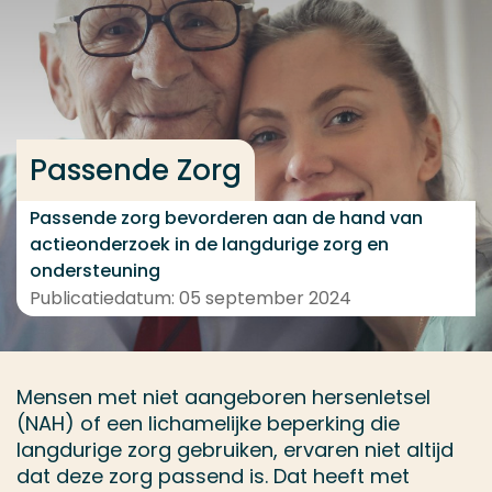
Ga direct naar de content
... > Passende Zorg
Veel gezocht
Passende Zorg
Opleiding
Passende zorg bevorderen aan de hand van
Contact
actieonderzoek in de langdurige zorg en
ondersteuning
Publicatiedatum: 05 september 2024
Mensen met niet aangeboren hersenletsel
(NAH) of een lichamelijke beperking die
langdurige zorg gebruiken, ervaren niet altijd
dat deze zorg passend is. Dat heeft met