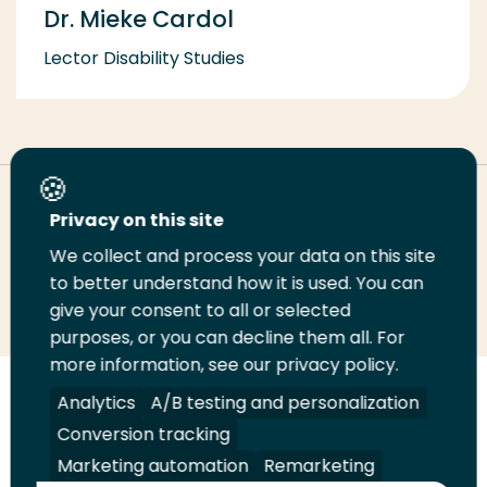
Dr. Mieke Cardol
Lector Disability Studies
Deel deze pagina
Privacy on this site
We collect and process your data on this site
to better understand how it is used. You can
Deel
Deel
Deel
Email
Print
give your consent to all or selected
op
op
op
deze
deze
purposes, or you can decline them all. For
LinkedIn
Twitter
Facebook
pagina
pagina
more information, see our privacy policy.
Analytics
A/B testing and personalization
Volg
Volg
Volg
Volg
ons
ons
ons
ons
Conversion tracking
Juridisch
Security
A-Z Index
Contact
op
op
op
op
Marketing automation
Remarketing
LinkedIn
Facebook
YouTube
Instagram