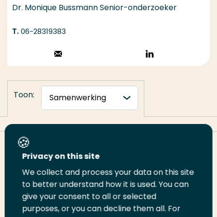
Dr. Monique Bussmann Senior-onderzoeker
06-28319383
Stuur een email
Volg op
LinkedIn
Toon:
Deel deze pagina
Privacy on this site
We collect and process your data on this site
to better understand how it is used. You can
Deel
Deel
Deel
Email
Print
give your consent to all or selected
op
op
op
deze
deze
purposes, or you can decline them all. For