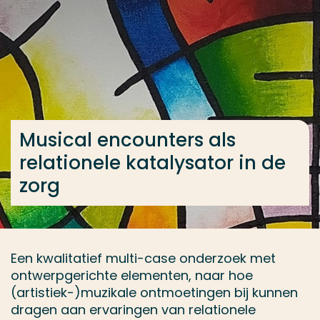
Ga direct naar de content
... > Samenwerking
Veel gezocht
Opleiding
Musical encounters als
Contact
relationele katalysator in de
zorg
Een kwalitatief multi-case onderzoek met
ontwerpgerichte elementen, naar hoe
(artistiek-)muzikale ontmoetingen bij kunnen
dragen aan ervaringen van relationele