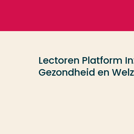
Ga direct naar de content
Veel gezocht
Opleiding
Lectoren Platform I
Contact
Gezondheid en Welz