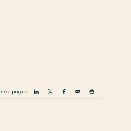
 deze pagina
Deel
Deel
Deel
Email
Print
op
op
op
deze
deze
LinkedIn
Twitter
Facebook
pagina
pagina