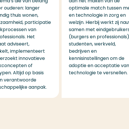
ema’s die van belang
aan het maken van de
or ouderen: langer
optimale match tussen m
andig thuis wonen,
en technologie in zorg en
dzaamheid, participatie
welzijn. Hierbij werkt zij na
kprocessen van
samen met eindgebruiker
ofessionals. Het
(burgers en professionals)
aat adviseert,
studenten, werkveld,
kelt, implementeert
bedrijven en
erzoekt innovatieve
kennisinstellingen om de
jkconcepten of
adoptie en acceptatie va
pen. Altijd op basis
technologie te versnellen.
n verantwoorde
chappelijke aanpak.