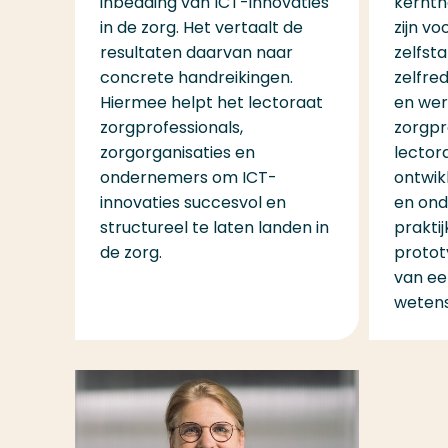
inbedding van ICT-innovaties
kernth
in de zorg. Het vertaalt de
zijn vo
resultaten daarvan naar
zelfst
concrete handreikingen.
zelfre
Hiermee helpt het lectoraat
en wer
zorgprofessionals,
zorgpr
zorgorganisaties en
lector
ondernemers om ICT-
ontwik
innovaties succesvol en
en ond
structureel te laten landen in
prakti
de zorg.
prototy
van ee
wetens