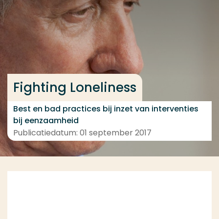
Ga direct naar de content
... > Medewerkers
Veel gezocht
Fighting Loneliness
Opleiding
Contact
Best en bad practices bij inzet van interventies
bij eenzaamheid
Publicatiedatum: 01 september 2017