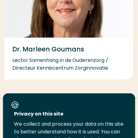
Dr. Marleen Goumans
Lector Samenhang in de Ouderenzorg /
Directeur Kenniscentrum Zorginnovatie
Deel deze pagina
Privacy on this site
We collect and process your data on this site
to better understand how it is used. You can
Deel
Deel
Deel
Email
Print