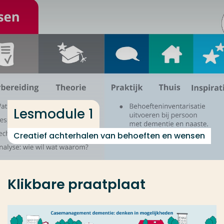
Ga direct naar de content
... > Lesmodule 1
Veel gezocht
Opleiding
Contact
Lesmodule 1
Creatief achterhalen van behoeften en wensen
Klikbare praatplaat