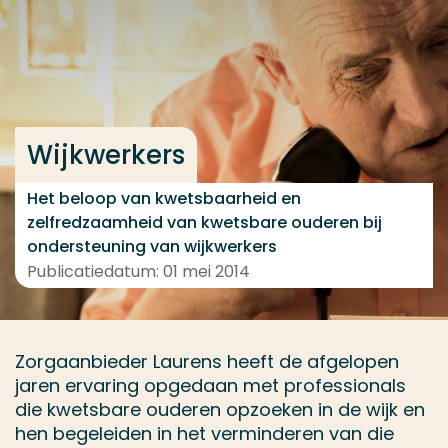
Ga direct naar de content
... > Resultaten
Veel gezocht
Wijkwerkers
Opleiding
Het beloop van kwetsbaarheid en
Contact
zelfredzaamheid van kwetsbare ouderen bij
ondersteuning van wijkwerkers
Publicatiedatum: 01 mei 2014
Zorgaanbieder Laurens heeft de afgelopen
jaren ervaring opgedaan met professionals
die kwetsbare ouderen opzoeken in de wijk en
hen begeleiden in het verminderen van die