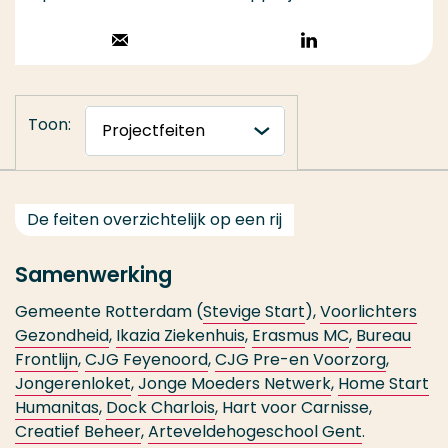
Stuur een email
Volg op
LinkedIn
Toon:
De feiten overzichtelijk op een rij
Samenwerking
Gemeente Rotterdam (
Stevige Start
),
Voorlichters
Gezondheid
,
Ikazia Ziekenhuis
,
Erasmus MC
,
Bureau
Frontlijn
,
CJG Feyenoord
,
CJG Pre-en Voorzorg
,
Jongerenloket
,
Jonge Moeders Netwerk
,
Home Start
Humanitas
,
Dock Charlois
, Hart voor Carnisse,
Creatief Beheer
,
Arteveldehogeschool Gent
.