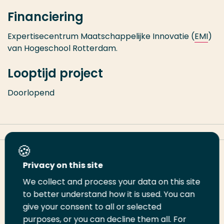
Financiering
Expertisecentrum Maatschappelijke Innovatie (
EMI
)
van Hogeschool Rotterdam.
Looptijd project
Doorlopend
Deel deze pagina
Privacy on this site
We collect and process your data on this site
to better understand how it is used. You can
Deel
Deel
Deel
Email
Print
give your consent to all or selected
op
op
op
deze
deze
purposes, or you can decline them all. For