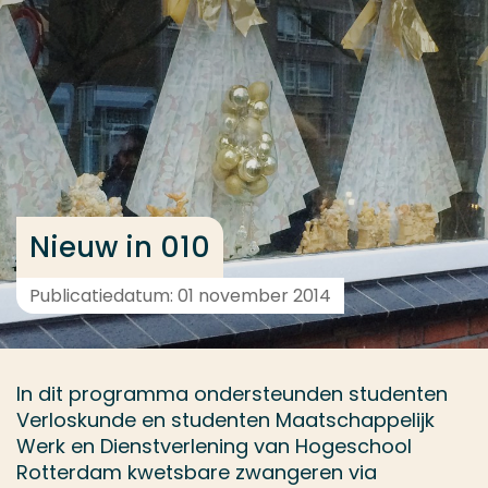
Ga direct naar de content
... > Projectfeiten
Veel gezocht
Opleiding
Contact
Nieuw in 010
Publicatiedatum: 01 november 2014
In dit programma ondersteunden studenten
Verloskunde en studenten Maatschappelijk
Werk en Dienstverlening van Hogeschool
Rotterdam kwetsbare zwangeren via