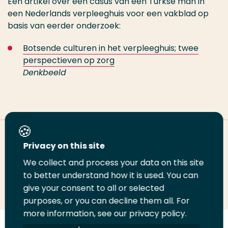
Een artikel over een casus van een Turkse man in
een Nederlands verpleeghuis voor een vakblad op
basis van eerder onderzoek:
Botsende culturen in het verpleeghuis; twee
perspectieven op zorg
Denkbeeld
Deel deze pagina
Privacy on this site
We collect and process your data on this site
to better understand how it is used. You can
Deel
Deel
Deel
Email
Print
give your consent to all or selected
op
op
op
deze
deze
purposes, or you can decline them all. For
LinkedIn
Twitter
Facebook
pagina
pagina
more information, see our privacy policy.