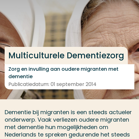
Ga direct naar de content
... > Resultaten
Veel gezocht
Multiculturele Dementiezorg
Opleiding
Contact
Zorg en invulling aan oudere migranten met
dementie
Publicatiedatum: 01 september 2014
Dementie bij migranten is een steeds actueler
onderwerp. Vaak verliezen oudere migranten
met dementie hun mogelijkheden om
Nederlands te spreken gedurende het steeds