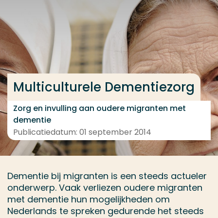
Ga direct naar de content
... > Medewerkers
Veel gezocht
Multiculturele Dementiezorg
Opleiding
Contact
Zorg en invulling aan oudere migranten met
dementie
Publicatiedatum: 01 september 2014
Dementie bij migranten is een steeds actueler
onderwerp. Vaak verliezen oudere migranten
met dementie hun mogelijkheden om
Nederlands te spreken gedurende het steeds