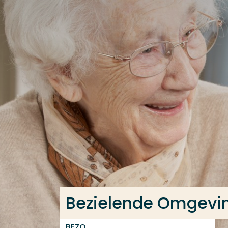
Ga direct naar de content
Veel gezocht
Opleiding
Contact
Bezielende Omgevin
BEZO