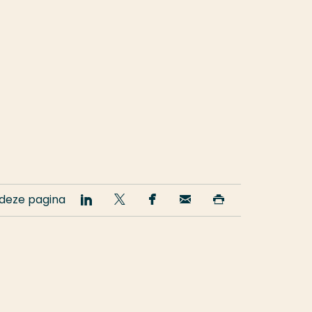
 deze pagina
Deel
Deel
Deel
Email
Print
op
op
op
deze
deze
LinkedIn
Twitter
Facebook
pagina
pagina