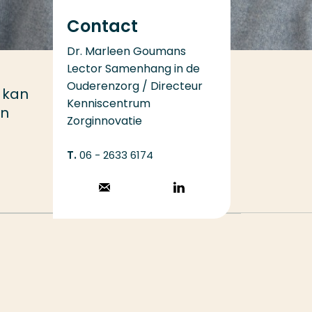
Contact
Dr. Marleen Goumans
Lector Samenhang in de
Ouderenzorg / Directeur
 kan
Kenniscentrum
en
Zorginnovatie
06 - 2633 6174
Stuur een email
Volg op
LinkedIn