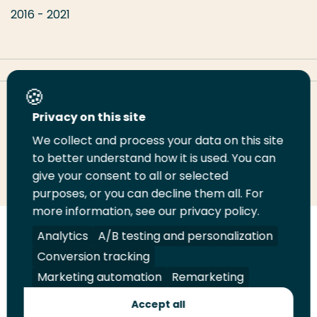
2016 - 2021
Deel deze pagina
Privacy on this site
We collect and process your data on this site
to better understand how it is used. You can
Deel
Deel
Deel
Email
Print
give your consent to all or selected
op
op
op
deze
deze
purposes, or you can decline them all. For
LinkedIn
Twitter
Facebook
pagina
pagina
more information, see our privacy policy.
Analytics
A/B testing and personalization
Volg
Volg
Volg
Volg
ons
ons
ons
ons
Conversion tracking
Juridisch
Security
A-Z Index
Contact
op
op
op
op
Marketing automation
Remarketing
LinkedIn
Facebook
YouTube
Instagram
Leveranciers
Accept all