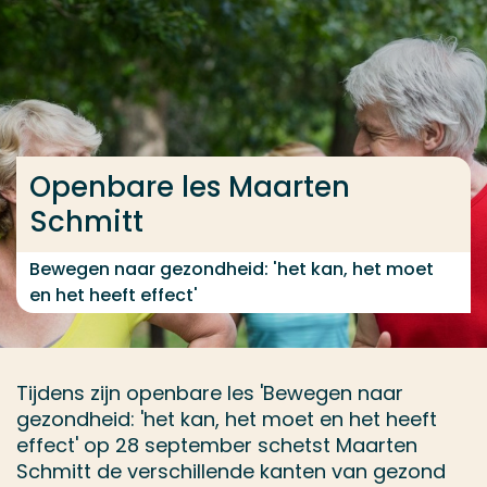
Ga direct naar de content
... > Openbare les Maarten Schmitt
Veel gezocht
Openbare les Maarten
Opleiding
Schmitt
Contact
Bewegen naar gezondheid: 'het kan, het moet
en het heeft effect'
Tijdens zijn openbare les 'Bewegen naar
gezondheid: 'het kan, het moet en het heeft
effect' op 28 september schetst Maarten
Schmitt de verschillende kanten van gezond