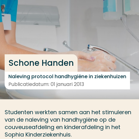
Ga direct naar de content
... > Resultaten
Veel gezocht
Opleiding
Schone Handen
Contact
Naleving protocol handhygiëne in ziekenhuizen
Publicatiedatum: 01 januari 2013
Studenten werkten samen aan het stimuleren
van de naleving van handhygiëne op de
couveuseafdeling en kinderafdeling in het
Sophia Kinderziekenhuis.