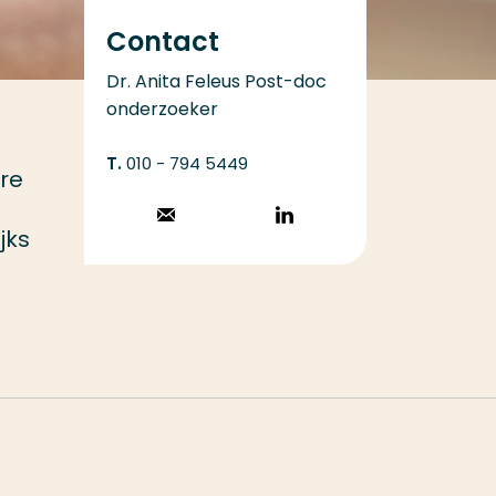
Contact
Dr. Anita Feleus Post-doc
onderzoeker
010 - 794 5449
ere
Stuur een email
Volg op
jks
LinkedIn