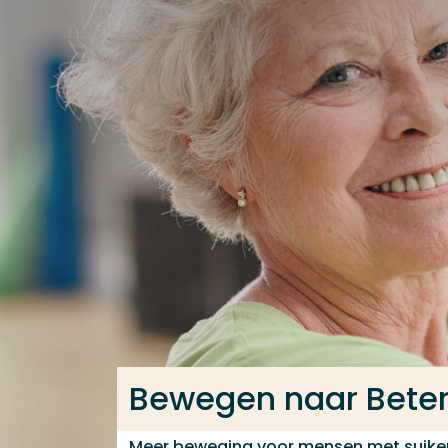
Ga direct naar de content
Veel gezocht
Opleiding
Contact
Bewegen naar Bete
Meer beweging voor mensen met suikerz