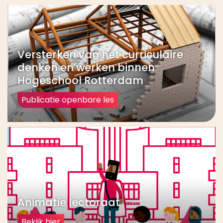
Versterken van het curriculaire
denken en werken binnen
Hogeschool Rotterdam
Publicatie openbare les
Animatie lectoraat
Bekijk hier