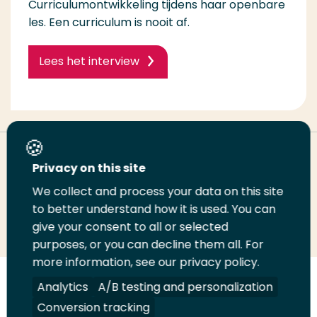
Curriculumontwikkeling tijdens haar openbare
les. Een curriculum is nooit af.
Lees het interview
Deel deze pagina
Privacy on this site
We collect and process your data on this site
Deel
Deel
Deel
Email
Print
to better understand how it is used. You can
give your consent to all or selected
op
op
op
deze
deze
purposes, or you can decline them all. For
LinkedIn
Twitter
Facebook
pagina
pagina
more information, see our privacy policy.
Volg
Volg
Volg
Volg
Analytics
A/B testing and personalization
ons
ons
ons
ons
Conversion tracking