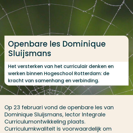
Ga direct naar de content
... > Openbare les Dominique Sluijsmans
Openbare les Dominique
Veel gezocht
Sluijsmans
Opleiding
Contact
Het versterken van het curriculair denken en
werken binnen Hogeschool Rotterdam: de
kracht van samenhang en verbinding.
Op 23 februari vond de openbare les van
Dominique Sluijsmans, lector Integrale
Curriculumontwikkeling plaats.
Curriculumkwaliteit is voorwaardelijk om