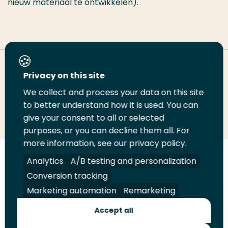
nieuw materiaal te ontwikkelen).
Deel deze pagina
Privacy on this site
We collect and process your data on this site
Deel
to better understand how it is used. You can
Deel
Deel
Email
Print
give your consent to all or selected
op
op
op
deze
deze
purposes, or you can decline them all. For
LinkedIn
Twitter
Facebook
pagina
pagina
more information, see our privacy policy.
Volg
Analytics
Volg
Volg
A/B testing and personalization
Volg
ons
ons
ons
ons
Conversion tracking
Juridisch
Security
A-Z Index
Contact
op
op
op
op
Marketing automation
Remarketing
LinkedIn
Facebook
YouTube
Instagram
Leveranciers
Accept all