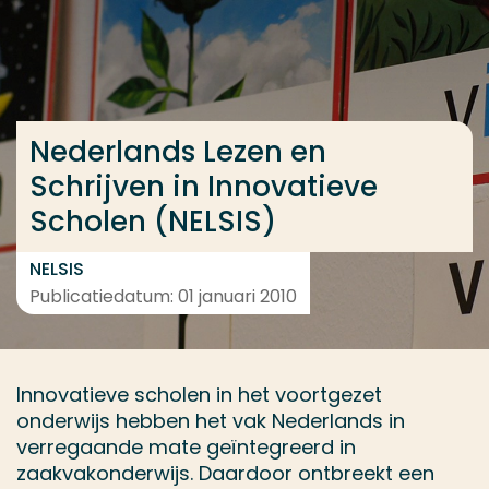
Ga direct naar de content
... > Resultaten
Nederlands Lezen en
Veel gezocht
Schrijven in Innovatieve
Opleiding
Scholen (NELSIS)
Contact
NELSIS
Publicatiedatum: 01 januari 2010
Innovatieve scholen in het voortgezet
onderwijs hebben het vak Nederlands in
verregaande mate geïntegreerd in
zaakvakonderwijs. Daardoor ontbreekt een