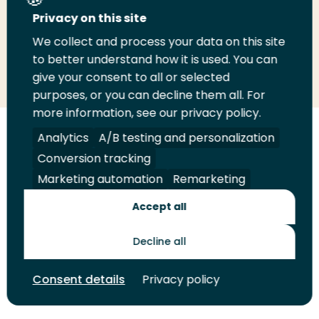
Deel deze pagina
Privacy on this site
We collect and process your data on this site
Deel
to better understand how it is used. You can
Deel
Deel
Email
Print
give your consent to all or selected
op
op
op
deze
deze
purposes, or you can decline them all. For
LinkedIn
Twitter
Facebook
pagina
pagina
more information, see our privacy policy.
Volg
Analytics
Volg
Volg
A/B testing and personalization
Volg
ons
ons
ons
ons
Conversion tracking
Juridisch
Security
A-Z Index
Contact
op
op
op
op
Marketing automation
Remarketing
LinkedIn
Facebook
YouTube
Instagram
Leveranciers
Accept all
Decline all
Toekomstmakers
Consent details
Privacy policy
© 2026 Hogeschool Rotterdam. Alle rechten voorbehouden.