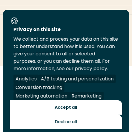
Deel deze pagina
Privacy on this site
We collect and process your data on this site
to better understand how it is used. You can
Deel
Deel
Deel
Email
Print
give your consent to all or selected
op
op
op
deze
deze
purposes, or you can decline them all. For
LinkedIn
Twitter
Facebook
pagina
pagina
more information, see our privacy policy.
Analytics
A/B testing and personalization
Volg
Volg
Volg
Volg
ons
ons
ons
ons
Conversion tracking
Juridisch
Security
A-Z Index
Contact
op
op
op
op
Marketing automation
Remarketing
LinkedIn
Facebook
YouTube
Instagram
Leveranciers
Accept all
Decline all
Toekomstmakers