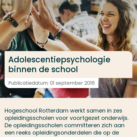
Ga direct naar de content
... > Resultaten
Veel gezocht
Opleiding
Adolescentiepsychologie
Contact
binnen de school
Publicatiedatum: 01 september 2016
Hogeschool Rotterdam werkt samen in zes
opleidingsscholen voor voortgezet onderwijs.
De opleidingsscholen committeren zich aan
een reeks opleidingsonderdelen die op de