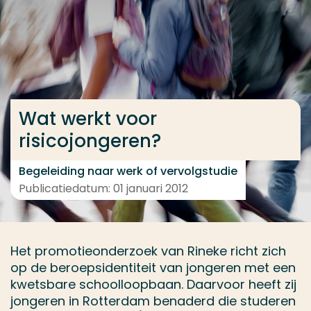
Ga direct naar de content
... > Medewerkers
Veel gezocht
Wat werkt voor
Opleiding
risicojongeren?
Contact
Begeleiding naar werk of vervolgstudie
Publicatiedatum: 01 januari 2012
Het promotieonderzoek van Rineke richt zich
op de beroepsidentiteit van jongeren met een
kwetsbare schoolloopbaan. Daarvoor heeft zij
jongeren in Rotterdam benaderd die studeren