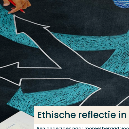
Ga direct naar de content
Veel gezocht
Opleiding
Contact
Ethische reflectie 
Een onderzoek naar moreel beraad vo