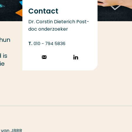
Contact
Dr. Corstin Dieterich Post-
doc onderzoeker
 hun
010 - 794 5836
 is
Stuur een email
Volg op
ie
LinkedIn
k van JBRR