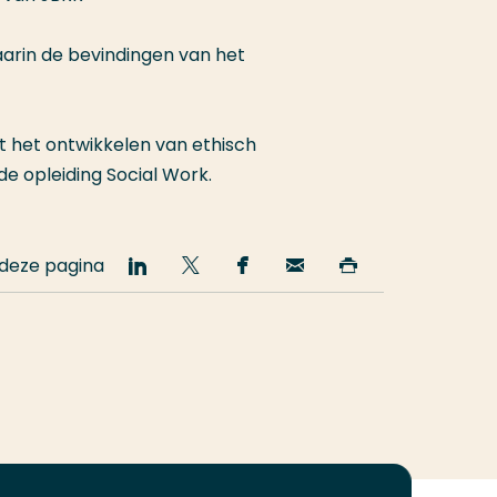
aarin de bevindingen van het
t het ontwikkelen van ethisch
 opleiding Social Work.
 deze pagina
Deel
Deel
Deel
Email
Print
op
op
op
deze
deze
LinkedIn
Twitter
Facebook
pagina
pagina