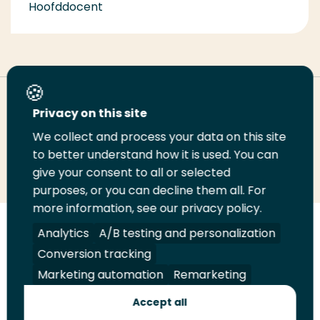
Hoofddocent
Deel deze pagina
Privacy on this site
We collect and process your data on this site
Deel
to better understand how it is used. You can
Deel
Deel
Email
Print
give your consent to all or selected
op
op
op
deze
deze
purposes, or you can decline them all. For
LinkedIn
Twitter
Facebook
pagina
pagina
more information, see our privacy policy.
Volg
Analytics
Volg
Volg
A/B testing and personalization
Volg
ons
ons
ons
ons
Conversion tracking
Juridisch
Security
A-Z Index
Contact
op
op
op
op
Marketing automation
Remarketing
LinkedIn
Facebook
YouTube
Instagram
Leveranciers
Accept all