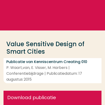
Ga direct naar de content
... > Value Sensitive Design of Smart Cities
Veel gezocht
Opleiding
Value Sensitive Design of
Contact
Smart Cities
Publicatie van Kenniscentrum Creating 010
P. Waart,van, E. Visser, M. Harbers |
Conferentiebijdrage | Publicatiedatum: 17
augustus 2015
Download publicatie