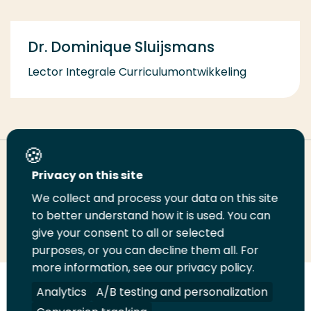
Dr. Dominique Sluijsmans
Lector Integrale Curriculumontwikkeling
Deel deze pagina
Privacy on this site
We collect and process your data on this site
Deel
to better understand how it is used. You can
Deel
Deel
Email
Print
give your consent to all or selected
op
op
op
deze
deze
purposes, or you can decline them all. For
LinkedIn
Twitter
Facebook
pagina
pagina
more information, see our privacy policy.
Volg
Analytics
Volg
Volg
A/B testing and personalization
Volg
ons
ons
ons
ons