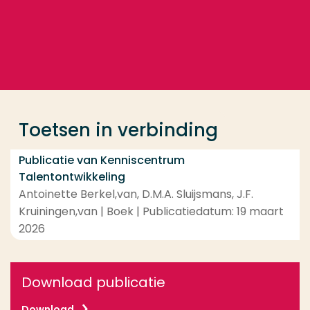
Ga direct naar de content
... > Toetsen in verbinding
Veel gezocht
Opleiding
Toetsen in verbinding
Contact
Publicatie van Kenniscentrum
Talentontwikkeling
Antoinette Berkel,van, D.M.A. Sluijsmans, J.F.
Kruiningen,van | Boek | Publicatiedatum: 19 maart
2026
Download publicatie
Download