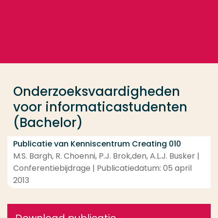
Ga direct naar de content
... > Onderzoeksvaardigheden voor informaticastud
Veel gezocht
Opleiding
Onderzoeksvaardigheden
Contact
voor informaticastudenten
(Bachelor)
Publicatie van Kenniscentrum Creating 010
M.S. Bargh, R. Choenni, P.J. Brok,den, A.L.J. Busker |
Conferentiebijdrage | Publicatiedatum: 05 april
2013