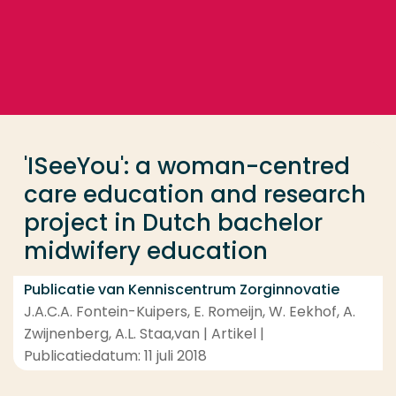
Ga direct naar de content
... > 'ISeeYou': a woman-centred care education and
Veel gezocht
Opleiding
'ISeeYou': a woman-centred
Contact
care education and research
project in Dutch bachelor
midwifery education
Publicatie van Kenniscentrum Zorginnovatie
J.A.C.A. Fontein-Kuipers, E. Romeijn, W. Eekhof, A.
Zwijnenberg, A.L. Staa,van | Artikel |
Publicatiedatum: 11 juli 2018