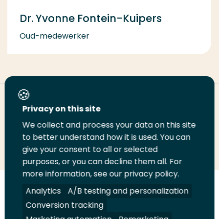
Dr. Yvonne Fontein-Kuipers
Oud-medewerker
Deel deze pagina
Privacy on this site
We collect and process your data on this site
Deel
to better understand how it is used. You can
Deel
Deel
Email
Print
give your consent to all or selected
op
op
op
deze
deze
purposes, or you can decline them all. For
LinkedIn
Twitter
Facebook
pagina
pagina
more information, see our privacy policy.
Volg
Analytics
Volg
Volg
A/B testing and personalization
Volg
ons
ons
ons
ons
Conversion tracking
Juridisch
Security
A-Z Index
Contact
op
op
op
op