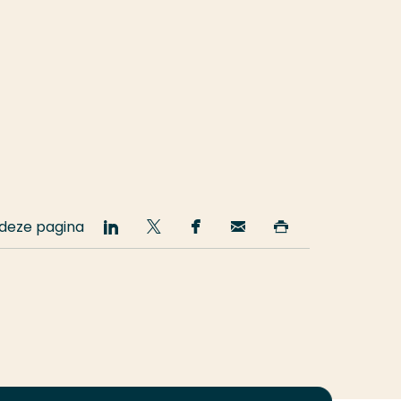
 deze pagina
Deel
Deel
Deel
Email
Print
op
op
op
deze
deze
LinkedIn
Twitter
Facebook
pagina
pagina