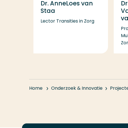
Dr. AnneLoes van
Dr
Staa
Va
va
Lector Transities in Zorg
Pr
Mul
Zo
Home
Onderzoek & Innovatie
Project