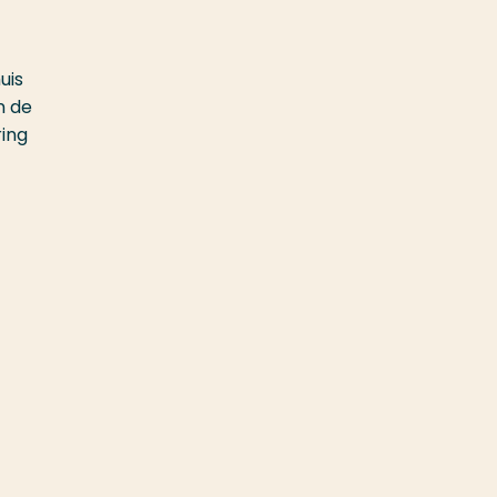
uis
n de
ring