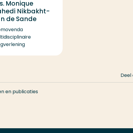
s. Monique
hedi Nikbakht-
n de Sande
omovenda
tidisciplinaire
rgverlening
Deel
en en publicaties