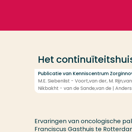
Ga direct naar de content
Veel gezocht
Opleiding
Het continuïteitshu
Contact
Publicatie van Kenniscentrum Zorginno
M.E. Siebenlist - Voort,van der, M. Rijn,van
Nikbakht - van de Sande,van de | Anderso
Ervaringen van oncologische pall
Franciscus Gasthuis te Rotterd