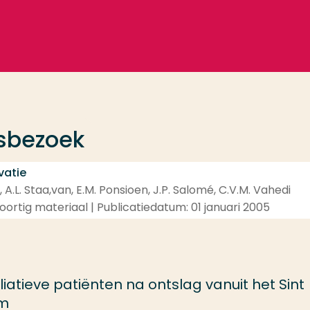
isbezoek
vatie
, A.L. Staa,van, E.M. Ponsioen, J.P. Salomé, C.V.M. Vahedi
ortig materiaal | Publicatiedatum: 01 januari 2005
iatieve patiënten na ontslag vanuit het Sint
am