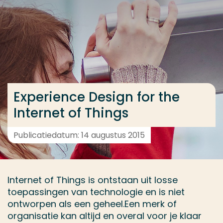
Ga direct naar de content
... > Experience Design for the Internet of Things
Veel gezocht
Opleiding
Experience Design for the
Contact
Internet of Things
Publicatiedatum: 14 augustus 2015
Internet of Things is ontstaan uit losse
toepassingen van technologie en is niet
ontworpen als een geheel.Een merk of
organisatie kan altijd en overal voor je klaar