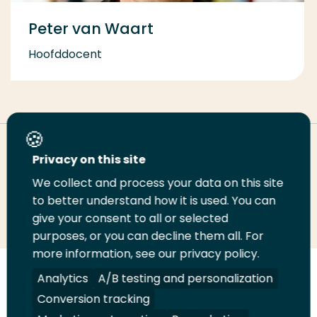
Peter van Waart
Hoofddocent
Deel deze pagina
Privacy on this site
We collect and process your data on this site
to better understand how it is used. You can
Deel
Deel
Deel
Email
Print
give your consent to all or selected
op
op
op
deze
deze
purposes, or you can decline them all. For
LinkedIn
Twitter
Facebook
pagina
pagina
more information, see our privacy policy.
Analytics
A/B testing and personalization
Volg
Volg
Volg
Volg
ons
ons
ons
ons
Conversion tracking
Juridisch
Security
A-Z Index
Contact
op
op
op
op