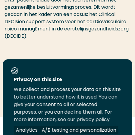
gezamenlijke besluitvormingsproces. Dit wordt
gedaan in het kader van een casus: het Clinical
DECIsion support system voor het carDiovasculaire
risico managEment in de eerstelijnsgezondheidszorg
(DECIDE).
Deel deze pagina
Privacy on this site
We collect and process your data on this site
to better understand how it is used. You can
Deel
Deel
Deel
Email
Print
give your consent to all or selected
op
op
op
deze
deze
purposes, or you can decline them all. For
LinkedIn
Twitter
Facebook
pagina
pagina
more information, see our privacy policy.
Analytics
A/B testing and personalization
Volg
Volg
Volg
Volg