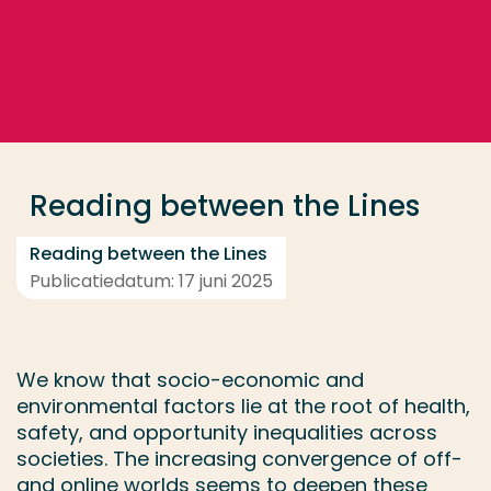
Ga direct naar de content
... > Project
Veel gezocht
Opleiding
Reading between the Lines
Contact
Reading between the Lines
Publicatiedatum: 17 juni 2025
We know that socio-economic and
environmental factors lie at the root of health,
safety, and opportunity inequalities across
societies. The increasing convergence of off-
and online worlds seems to deepen these