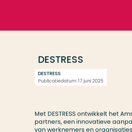
Ga direct naar de content
Veel gezocht
Opleiding
DESTRESS
Contact
DESTRESS
Publicatiedatum: 17 juni 2025
Met DESTRESS ontwikkelt het Am
partners, een innovatieve aanp
van werknemers en organisaties