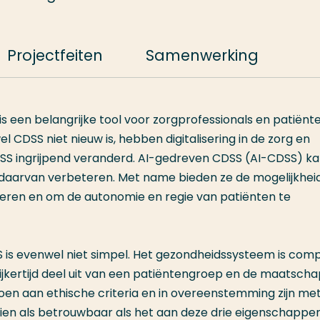
Projectfeiten
Samenwerking
s een belangrijke tool voor zorgprofessionals en patiënte
 CDSS niet nieuw is, hebben digitalisering in de zorg en
DSS ingrijpend veranderd. AI-gedreven CDSS (AI-CDSS) k
t daarvan verbeteren. Met name bieden ze de mogelijkhe
deren en om de autonomie en regie van patiënten te
is evenwel niet simpel. Het gezondheidssysteem is comp
ijkertijd deel uit van een patiëntengroep en de maatschap
doen aan ethische criteria en in overeenstemming zijn me
zien als betrouwbaar als het aan deze drie eigenschappe