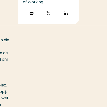
of Working
Stuur een email
Volg op X
Volg op
LinkedIn
n die
an de
id om
lex,
pij.
t wet-
n