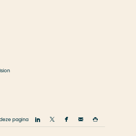
Ision
 deze pagina
Deel
Deel
Deel
Email
Print
op
op
op
deze
deze
LinkedIn
Twitter
Facebook
pagina
pagina