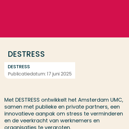
Ga direct naar de content
... > Samenwerking
Veel gezocht
Opleiding
DESTRESS
Contact
DESTRESS
Publicatiedatum: 17 juni 2025
Met DESTRESS ontwikkelt het Amsterdam UMC,
samen met publieke en private partners, een
innovatieve aanpak om stress te verminderen
en de veerkracht van werknemers en
organisaties te vergroten.