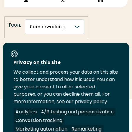
Stuur een email
Volg op X
Volg op
LinkedIn
Toon:
Deel deze pagina
Privacy on this site
We collect and process your data on this site
to better understand how it is used. You can
Deel
Deel
Deel
Email
Print
give your consent to all or selected
op
op
op
deze
deze
purposes, or you can decline them all. For
LinkedIn
Twitter
Facebook
pagina
pagina
more information, see our privacy policy.
Analytics
A/B testing and personalization
Volg
Volg
Volg
Volg
ons
ons
ons
ons
Conversion tracking
Juridisch
Security
A-Z Index
Contact
op
op
op
op
Marketing automation
Remarketing