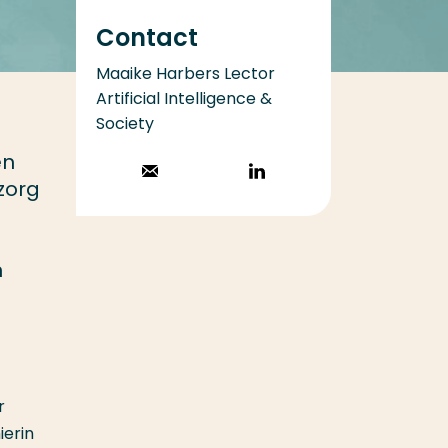
Contact
Maaike Harbers Lector
Artificial Intelligence &
Society
en
Stuur een email
Volg op
zorg
LinkedIn
n
r
ierin