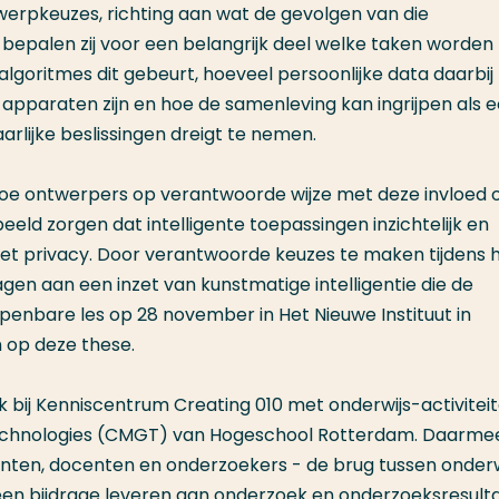
twerpkeuzes, richting aan wat de gevolgen van die
 bepalen zij voor een belangrijk deel welke taken worden
lgoritmes dit gebeurt, hoeveel persoonlijke data daarbij
apparaten zijn en hoe de samenleving kan ingrijpen als 
arlijke beslissingen dreigt te nemen.
 hoe ontwerpers op verantwoorde wijze met deze invloed
ld zorgen dat intelligente toepassingen inzichtelijk en
et privacy. Door verantwoorde keuzes te maken tijdens 
en aan een inzet van kunstmatige intelligentie die de
penbare les op 28 november in Het Nieuwe Instituut in
 op deze these.
ij Kenniscentrum Creating 010 met onderwijs-activiteite
Technologies (CMGT) van Hogeschool Rotterdam. Daarme
nten, docenten en onderzoekers - de brug tussen onderw
een bijdrage leveren aan onderzoek en onderzoeksresult