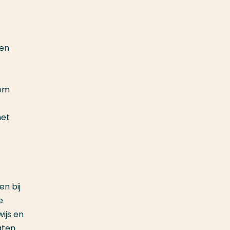
een
 om
het
n bij
e
ijs en
aten