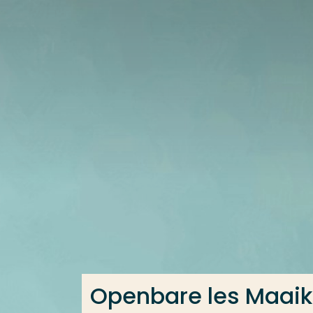
Ga direct naar de content
Veel gezocht
Opleiding
Contact
Openbare les Maaike