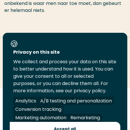
onbekend is waar men naar toe moet, dan gebeurt
er helemaal niets.
Deel deze pagina
Privacy on this site
We collect and process your data on this site
Deel
Deel
Deel
Email
Print
to better understand how it is used. You can
give your consent to all or selected
op
op
op
deze
deze
purposes, or you can decline them all. For
LinkedIn
Twitter
Facebook
pagina
pagina
more information, see our privacy policy.
Volg
Volg
Volg
Volg
Analytics
A/B testing and personalization
ons
ons
ons
ons
Conversion tracking
Juridisch
Security
A-Z Index
Contact
op
op
op
op
Marketing automation
Remarketing
LinkedIn
Facebook
YouTube
Instagram
Leveranciers
Accept all