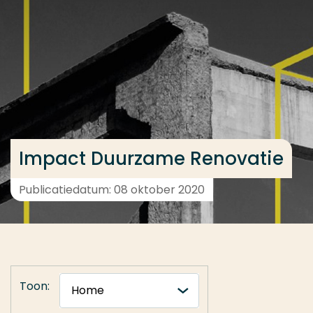
Ga direct naar de content
... > Home
Veel gezocht
Opleiding
Contact
Impact Duurzame Renovatie
Publicatiedatum: 08 oktober 2020
Toon: