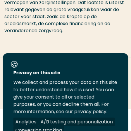
vermogen van zorginstellingen. Dat laatste is uiterst
relevant gegeven de grote vraagstukken waar de
sector voor staat, zoals de krapte op de
arbeidsmarkt, de complexe financiering en de
veranderende zorgvraag.
Deel deze pagina
Privacy on this site
We collect and process your data on this site
to better understand how it is used. You can
Deel
Deel
Deel
Email
Print
give your consent to all or selected
op
op
op
deze
deze
purposes, or you can decline them all. For
LinkedIn
Twitter
Facebook
pagina
pagina
more information, see our privacy policy.
Analytics
A/B testing and personalization
Volg
Volg
Volg
Volg
ons
ons
ons
ons
Conversion tracking