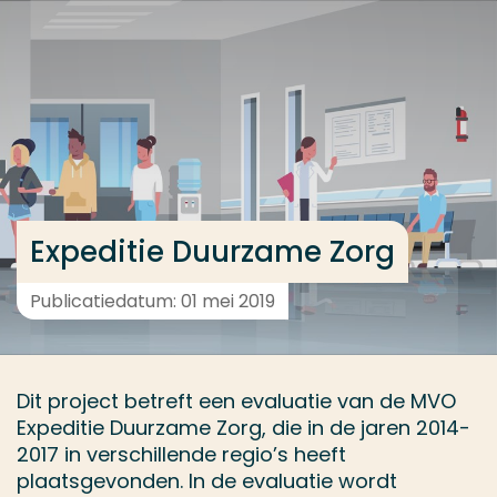
Ga direct naar de content
... > Project
Veel gezocht
Opleiding
Contact
Expeditie Duurzame Zorg
Publicatiedatum: 01 mei 2019
Dit project betreft een evaluatie van de MVO
Expeditie Duurzame Zorg, die in de jaren 2014-
2017 in verschillende regio’s heeft
plaatsgevonden. In de evaluatie wordt