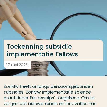
Ga direct naar de content
... > Toekenning subsidie implementatie Fellows
Veel gezocht
Opleiding
Toekenning subsidie
Contact
implementatie Fellows
17 mei 2023
ZonMw heeft onlangs persoonsgebonden
subsidies ‘ZonMw Implementatie science
practitioner Fellowships’ toegekend. Om te
zorgen dat nieuwe kennis en innovaties hun