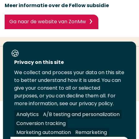
Meer informatie over de Fellow subsidie
Ga naar de website van ZonMw
Deel deze pagina
Privacy on this site
We collect and process your data on this site
Deel
Deel
Deel
Email
Print
to better understand how it is used. You can
give your consent to all or selected
op
op
op
deze
deze
purposes, or you can decline them all. For
LinkedIn
Twitter
Facebook
pagina
pagina
more information, see our privacy policy.
Volg
Volg
Volg
Volg
Analytics
A/B testing and personalization
ons
ons
ons
ons
Conversion tracking
Juridisch
Security
A-Z Index
Contact
op
op
op
op
Marketing automation
Remarketing
LinkedIn
Facebook
YouTube
Instagram