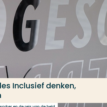
es Inclusief denken,
n
worker en de reis van de held