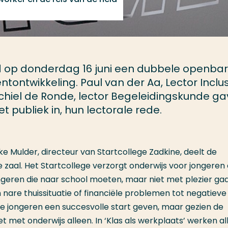
nd op donderdag 16 juni een dubbele openba
ntontwikkeling. Paul van der Aa, Lector Inclu
chiel de Ronde, lector Begeleidingskunde g
 publiek in, hun lectorale rede.
ke Mulder, directeur van Startcollege Zadkine, deelt de
 zaal. Het Startcollege verzorgt onderwijs voor jongeren 
ngeren die naar school moeten, maar niet met plezier gaa
 nare thuissituatie of financiële problemen tot negatieve
ze jongeren een succesvolle start geven, maar gezien de
met onderwijs alleen. In ‘Klas als werkplaats’ werken al