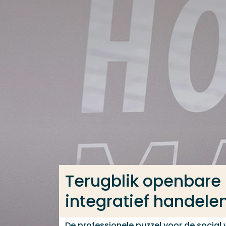
Ga direct naar de content
Veel gezocht
Opleiding
Contact
Terugblik openbare l
integratief handele
De professionele puzzel voor de social 