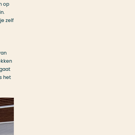
en op
in.
e zelf
van
ekken
 gaat
s het