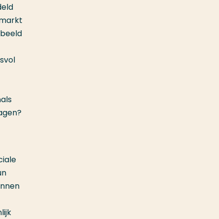
deld
smarkt
rbeeld
svol
als
ragen?
ciale
un
unnen
ijk