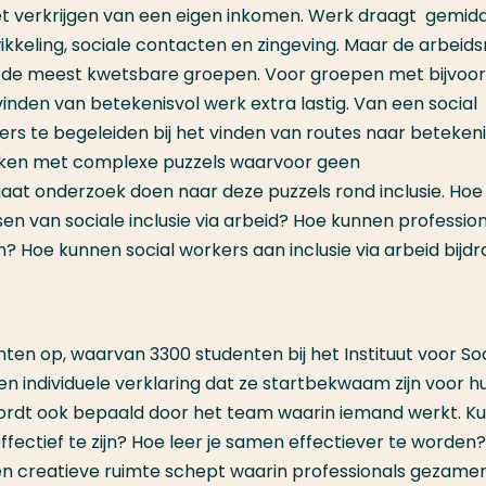
et verkrijgen van een eigen inkomen. Werk draagt gemid
ikkeling, sociale contacten en zingeving. Maar de arbeid
an de meest kwetsbare groepen. Voor groepen met bijvoo
nden van betekenisvol werk extra lastig. Van een social
s te begeleiden bij het vinden van routes naar betekeni
maken met complexe puzzels waarvoor geen
gaat onderzoek doen naar deze puzzels rond inclusie. Hoe
n van sociale inclusie via arbeid? Hoe kunnen profession
? Hoe kunnen social workers aan inclusie via arbeid bijd
en op, waarvan 3300 studenten bij het Instituut voor So
 een individuele verklaring dat ze startbekwaam zijn voor h
wordt ook bepaald door het team waarin iemand werkt. K
ffectief te zijn? Hoe leer je samen effectiever te worden?
en creatieve ruimte schept waarin professionals gezamenl