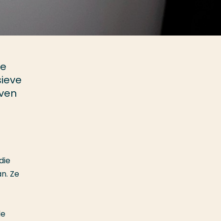
re
sieve
aven
die
n. Ze
le