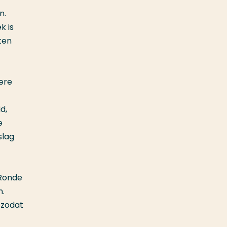
n.
k is
ten
ere
d,
e
slag
 Ronde
n.
 zodat