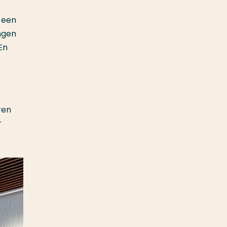
 een
ngen
En
ren
r