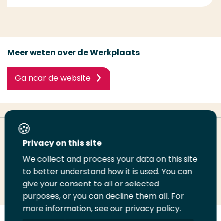
Meer weten over de Werkplaats
Ga naar de website
Deel deze pagina
Privacy on this site
We collect and process your data on this site
Deel
to better understand how it is used. You can
Deel
Deel
Email
Print
give your consent to all or selected
op
op
op
deze
deze
purposes, or you can decline them all. For
LinkedIn
Twitter
Facebook
pagina
pagina
more information, see our privacy policy.