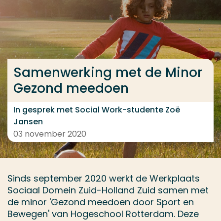
Ga direct naar de content
... > Samenwerking met de Minor Gezond meedoen
Samenwerking met de Minor
Veel gezocht
Gezond meedoen
Opleiding
Contact
In gesprek met Social Work-studente Zoë
Jansen
03 november 2020
Sinds september 2020 werkt de Werkplaats
Sociaal Domein Zuid-Holland Zuid samen met
de minor 'Gezond meedoen door Sport en
Bewegen' van Hogeschool Rotterdam. Deze