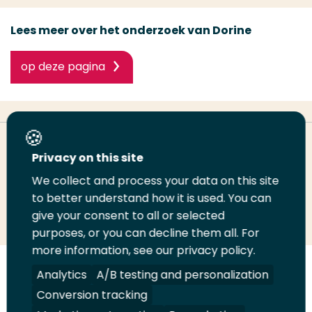
Lees meer over het onderzoek van Dorine
op deze pagina
Deel deze pagina
Privacy on this site
We collect and process your data on this site
Deel
Deel
Deel
Email
Print
to better understand how it is used. You can
give your consent to all or selected
op
op
op
deze
deze
purposes, or you can decline them all. For
LinkedIn
Twitter
Facebook
pagina
pagina
more information, see our privacy policy.
Volg
Volg
Volg
Volg
Analytics
A/B testing and personalization
ons
ons
ons
ons
Conversion tracking
Juridisch
Security
A-Z Index
Contact
op
op
op
op