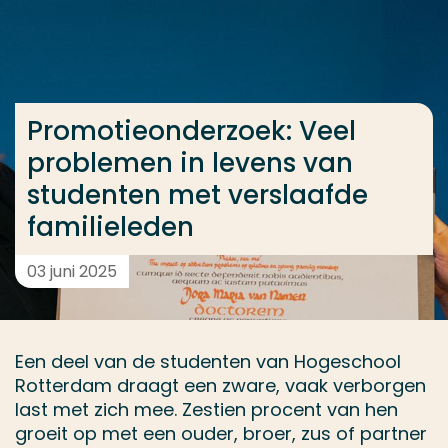
Ga direct naar de content
... > Promotieonderzoek: Veel problemen in levens v
Promotieonderzoek: Veel
Veel gezocht
problemen in levens van
Opleiding
studenten met verslaafde
Contact
familieleden
03 juni 2025
Een deel van de studenten van Hogeschool
Rotterdam draagt een zware, vaak verborgen
last met zich mee. Zestien procent van hen
groeit op met een ouder, broer, zus of partner