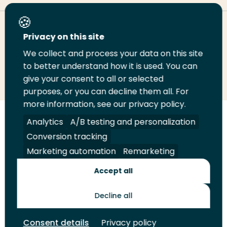
Deel deze pagina
Privacy on this site
We collect and process your data on this site
Deel
to better understand how it is used. You can
Deel
Deel
Email
Print
give your consent to all or selected
op
op
op
deze
deze
purposes, or you can decline them all. For
LinkedIn
Twitter
Facebook
pagina
pagina
more information, see our privacy policy.
Volg
Analytics
Volg
Volg
A/B testing and personalization
Volg
ons
ons
ons
ons
Conversion tracking
Juridisch
Security
A-Z Index
Contact
op
op
op
op
Marketing automation
Remarketing
LinkedIn
Facebook
YouTube
Instagram
Leveranciers
Accept all
Decline all
Toekomstmakers
Consent details
Privacy policy