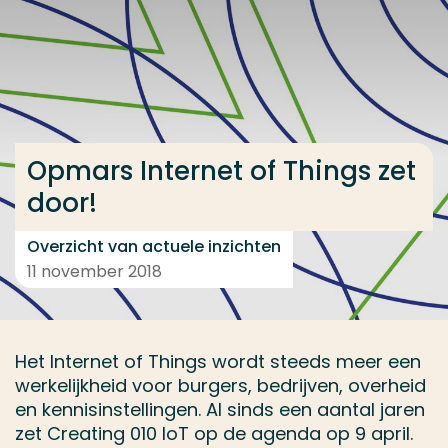
Ga direct naar de content
... > Opmars Internet of Things zet door!
Veel gezocht
Opmars Internet of Things zet
Opleiding
door!
Contact
Overzicht van actuele inzichten
11 november 2018
Het Internet of Things wordt steeds meer een
werkelijkheid voor burgers, bedrijven, overheid
en kennisinstellingen. Al sinds een aantal jaren
zet Creating 010 IoT op de agenda op 9 april.