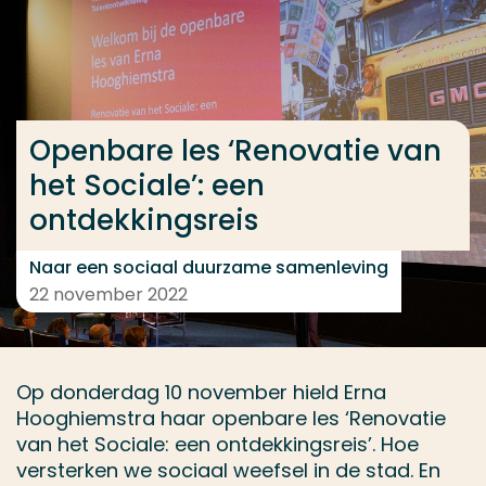
Ga direct naar de content
... > Openbare les ‘Renovatie van het Sociale’: een 
Openbare les ‘Renovatie van
Veel gezocht
het Sociale’: een
Opleiding
ontdekkingsreis
Contact
Naar een sociaal duurzame samenleving
22 november 2022
Op donderdag 10 november hield Erna
Hooghiemstra haar openbare les ‘Renovatie
van het Sociale: een ontdekkingsreis’. Hoe
versterken we sociaal weefsel in de stad. En