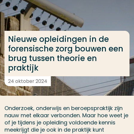
Ga direct naar de content
... > Nieuwe opleidingen in de forensische zorg bouw
Nieuwe opleidingen in de
Veel gezocht
forensische zorg bouwen een
Opleiding
brug tussen theorie en
Contact
praktijk
24 oktober 2024
Onderzoek, onderwijs en beroepspraktijk zijn
nauw met elkaar verbonden. Maar hoe weet je
of je tijdens je opleiding voldoende kennis
meekrijgt die je ook in de praktijk kunt