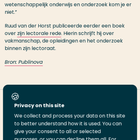
wetenschappelijk onderwijs en onderzoek kom je er
niet.”
Ruud van der Horst publiceerde eerder een boek
over
zijn lectorale rede
. Hierin schrijft hij over
vakmanschap, de opleidingen en het onderzoek
binnen zijn lectoraat.
Bron: Publinova
Deel deze pagina
Privacy on this site
We collect and process your data on this site
Deel
to better understand how it is used. You can
Deel
Deel
Email
Print
give your consent to all or selected
op
op
op
deze
deze
purposes, or you can decline them all. For