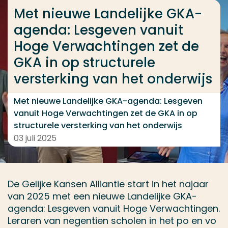
Ga direct naar de content
Met nieuwe Landelijke GKA-
... > Met nieuwe Landelijke GKA-agenda: Lesgeven v
agenda: Lesgeven vanuit
Hoge Verwachtingen zet de
GKA in op structurele
Veel gezocht
versterking van het onderwijs
Opleiding
Met nieuwe Landelijke GKA-agenda: Lesgeven
Contact
vanuit Hoge Verwachtingen zet de GKA in op
structurele versterking van het onderwijs
03 juli 2025
De Gelijke Kansen Alliantie start in het najaar
van 2025 met een nieuwe Landelijke GKA-
agenda: Lesgeven vanuit Hoge Verwachtingen.
Leraren van negentien scholen in het po en vo