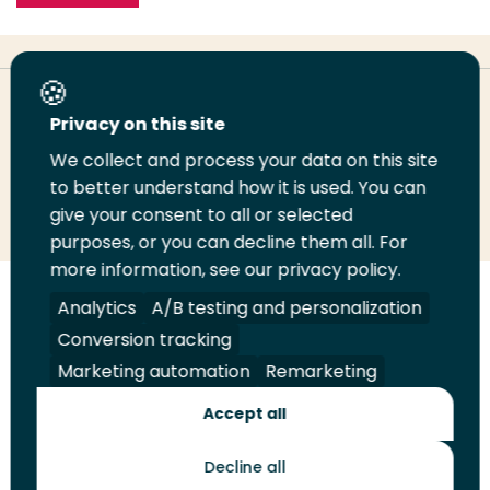
Deel deze pagina
Privacy on this site
We collect and process your data on this site
Deel
to better understand how it is used. You can
Deel
Deel
Email
Print
give your consent to all or selected
op
op
op
deze
deze
purposes, or you can decline them all. For
LinkedIn
Twitter
Facebook
pagina
pagina
more information, see our privacy policy.
Volg
Analytics
Volg
Volg
A/B testing and personalization
Volg
ons
ons
ons
ons
Conversion tracking
Juridisch
Security
A-Z Index
Contact
op
op
op
op
Marketing automation
Remarketing
LinkedIn
Facebook
YouTube
Instagram
Leveranciers
Accept all
Decline all
Toekomstmakers